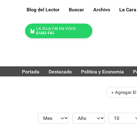
Blog del Lector
Buscar
Archivo
La Cara
LA ISLA FM EN VIVO:
GUAI-FAI
Portada
Destacado
Politica y Economia
P
+ Agregar El
Mes
Año
Cantidad
Filtros