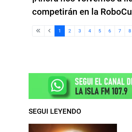
competirán en la RoboCu
1
2
3
4
5
6
7
8
SEGUI LEYENDO