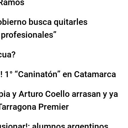
n Ramos
obierno busca quitarles
 profesionales”
cua?
! 1° “Caninatón” en Catamarca
pia y Arturo Coello arrasan y ya
 Tarragona Premier
usionar!: alumnos argentinos