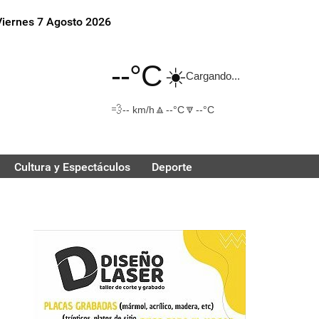
Viernes 7 Agosto 2026
--°C
☀️
Cargando...
💨
🔼
🔽
-- km/h
--°C
--°C
Cultura y Espectáculos
Deporte