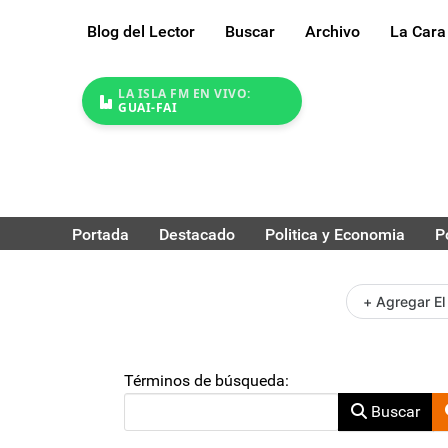
Blog del Lector
Buscar
Archivo
La Cara
LA ISLA FM EN VIVO:
GUAI-FAI
Portada
Destacado
Politica y Economia
P
+ Agregar El
Formulario de búsqueda
Términos de búsqueda:
Buscar
Type 2 or more characters for results.