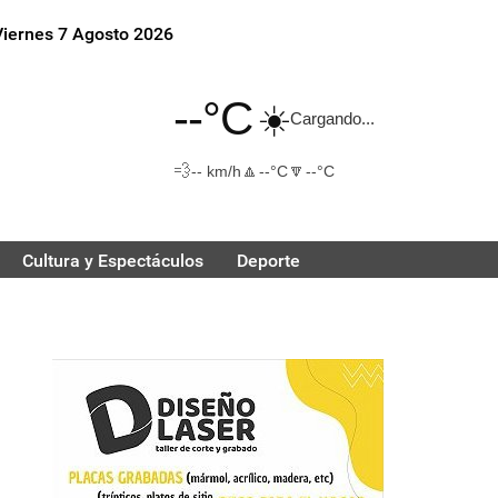
Viernes 7 Agosto 2026
--°C
☀️
Cargando...
💨
🔼
🔽
-- km/h
--°C
--°C
Cultura y Espectáculos
Deporte