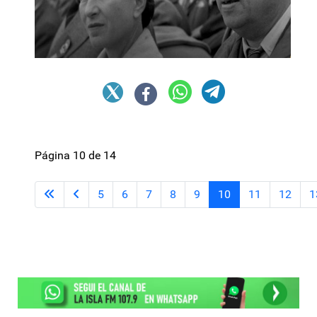
Página 10 de 14
5
6
7
8
9
10
11
12
1