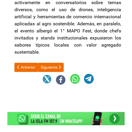
activamente en conversatorios sobre temas
diversos, como el uso de drones, inteligencia
artificial y herramientas de comercio internacional
aplicadas al agro sostenible. Además, en paralelo,
el evento albergó el 1° MAPO Fest, donde chefs
invitados y stands institucionales expusieron los
sabores típicos locales con valor agregado
sustentable.
Artículo anterior: Javier Milei asiste al Tedeum y ensaya una fot
Artículo siguiente: Inflación, actividad económica,
Anterior
Siguiente