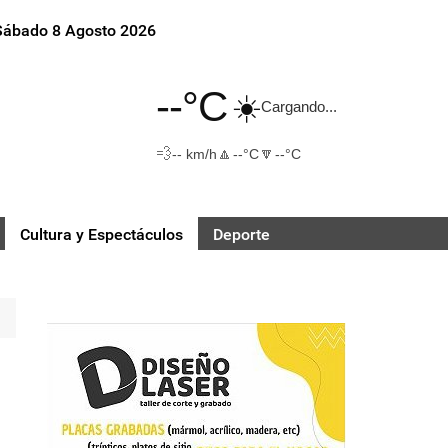
Sábado 8 Agosto 2026
--°C
☀️
Cargando...
💨
🔼
🔽
-- km/h
--°C
--°C
Cultura y Espectáculos
Deporte