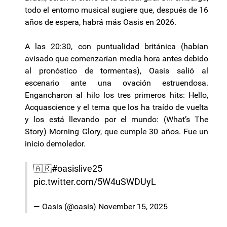
todo el entorno musical sugiere que, después de 16
años de espera, habrá más Oasis en 2026.
A las 20:30, con puntualidad británica (habían
avisado que comenzarían media hora antes debido
al pronóstico de tormentas), Oasis salió al
escenario ante una ovación estruendosa.
Engancharon al hilo los tres primeros hits:
Hello
,
Acquascience
y el tema que los ha traído de vuelta
y los está llevando por el mundo: (
What’s
The
Story
)
Morning
Glory
, que cumple 30 años. Fue un
inicio demoledor.
🇦🇷
#oasislive25
pic.twitter.com/5W4uSWDUyL
— Oasis (@oasis)
November 15, 2025