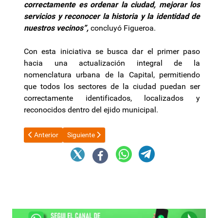
correctamente es ordenar la ciudad, mejorar los
servicios y reconocer la historia y la identidad de
nuestros vecinos”,
concluyó Figueroa.
Con esta iniciativa se busca dar el primer paso
hacia una actualización integral de la
nomenclatura urbana de la Capital, permitiendo
que todos los sectores de la ciudad puedan ser
correctamente identificados, localizados y
reconocidos dentro del ejido municipal.
Artículo anterior: Falta de nombre en las calles de la Capital: 
Artículo siguiente: EC Sapem denunció penalmente e
Anterior
Siguiente