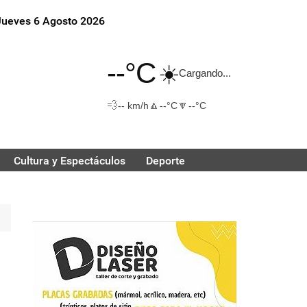
Jueves 6 Agosto 2026
--°C
☀️
Cargando...
💨
🔼
🔽
-- km/h
--°C
--°C
Cultura y Espectáculos
Deporte