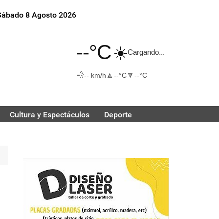
Sábado 8 Agosto 2026
--°C
☀️
Cargando...
💨
🔼
🔽
-- km/h
--°C
--°C
Cultura y Espectáculos
Deporte