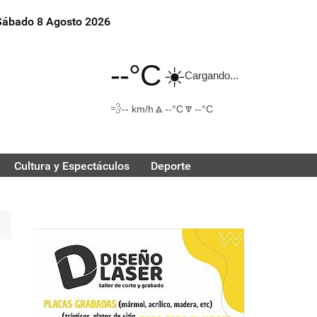
Sábado 8 Agosto 2026
--°C
☀️
Cargando...
💨
🔼
🔽
-- km/h
--°C
--°C
Cultura y Espectáculos
Deporte