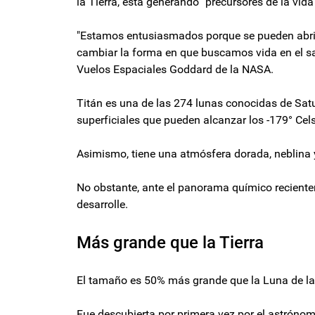
la Tierra, está generando "precursores de la vida"
"Estamos entusiasmados porque se pueden abrir 
cambiar la forma en que buscamos vida en el saté
Vuelos Espaciales Goddard de la NASA.
Titán es una de las 274 lunas conocidas de Sat
superficiales que pueden alcanzar los -179° Cels
Asimismo, tiene una atmósfera dorada, neblina 
No obstante, ante el panorama químico recientem
desarrolle.
Más grande que la Tierra
El tamaño es 50% más grande que la Luna de la 
Fue descubierta por primera vez por el astróno