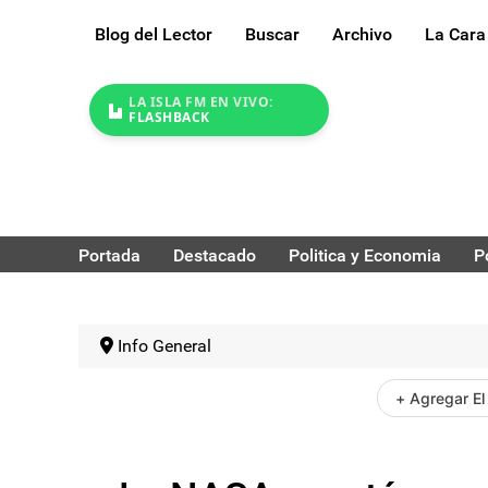
Blog del Lector
Buscar
Archivo
La Cara
LA ISLA FM EN VIVO:
FLASHBACK
Portada
Destacado
Politica y Economia
P
Info General
+ Agregar El