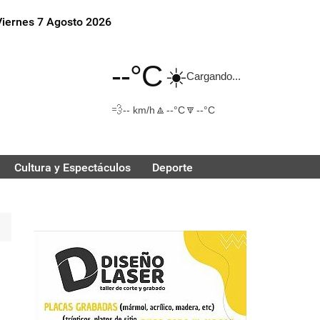
Viernes 7 Agosto 2026
--°C
☀️
Cargando...
💨
🔼
🔽
-- km/h
--°C
--°C
Cultura y Espectáculos
Deporte