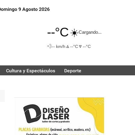
Domingo 9 Agosto 2026
--°C
☀️
Cargando...
💨
🔼
🔽
-- km/h
--°C
--°C
Cultura y Espectáculos
Deporte