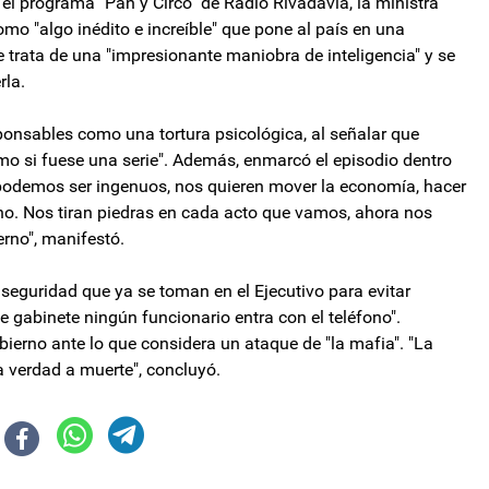
el programa "Pan y Circo" de Radio Rivadavia, la ministra
omo "algo inédito e increíble" que pone al país en una
se trata de una "impresionante maniobra de inteligencia" y se
rla.
sponsables como una tortura psicológica, al señalar que
mo si fuese una serie". Además, enmarcó el episodio dentro
podemos ser ingenuos, nos quieren mover la economía, hacer
ierno. Nos tiran piedras en cada acto que vamos, ahora nos
erno", manifestó.
 seguridad que ya se toman en el Ejecutivo para evitar
de gabinete ningún funcionario entra con el teléfono".
ierno ante lo que considera un ataque de "la mafia". "La
a verdad a muerte", concluyó.