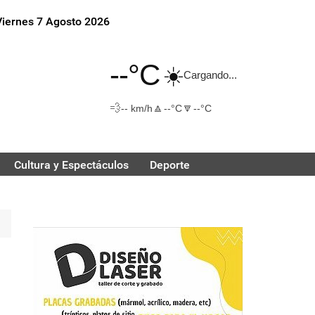
Viernes 7 Agosto 2026
--°C
☀️
Cargando...
💨
🔼
🔽
-- km/h
--°C
--°C
Cultura y Espectáculos
Deporte