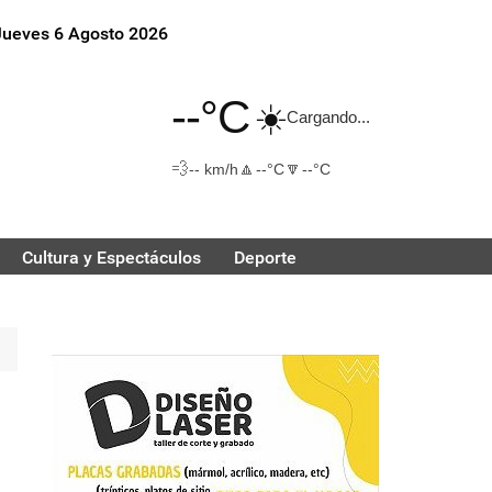
Jueves 6 Agosto 2026
--°C
☀️
Cargando...
💨
🔼
🔽
-- km/h
--°C
--°C
Cultura y Espectáculos
Deporte