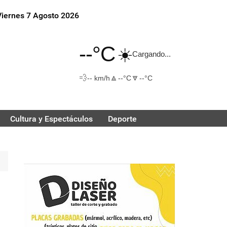
Viernes 7 Agosto 2026
--°C
☀️
Cargando...
💨
🔼
🔽
-- km/h
--°C
--°C
Cultura y Espectáculos
Deporte