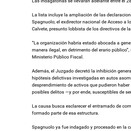
Las indagatorias se llevarán adelante entre el 28
La lista incluye la ampliación de las declaraci
Spagnuolo; el exdirector nacional de Acceso a lo
Calvete, presunto lobbista de los directivos de l
“La organización habría estado abocada a gener
manera ilegal, en detrimento del erario público”, 
Ministerio Público Fiscal.
Además, el Juzgado decretó la inhibición gener
hipótesis delictivas investigadas en autos aso
desprendimiento de activos que pudieron haber 
posibles delitos —y por ende, susceptibles de s
La causa busca esclarecer el entramado de cor
formado parte de esa estructura.
Spagnuolo ya fue indagado y procesado en la cau