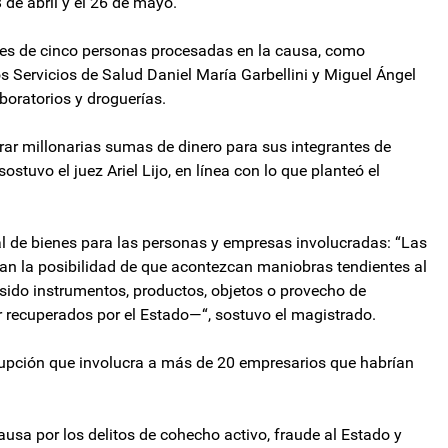
 de abril y el 26 de mayo.
ones de cinco personas procesadas en la causa, como
s Servicios de Salud Daniel María Garbellini y Miguel Ángel
aboratorios y droguerías.
ar millonarias sumas de dinero para sus integrantes de
sostuvo el juez Ariel Lijo, en línea con lo que planteó el
al de bienes para las personas y empresas involucradas: “Las
man la posibilidad de que acontezcan maniobras tendientes al
sido instrumentos, productos, objetos o provecho de
er recuperados por el Estado—“, sostuvo el magistrado.
rupción que involucra a más de 20 empresarios que habrían
sa por los delitos de cohecho activo, fraude al Estado y