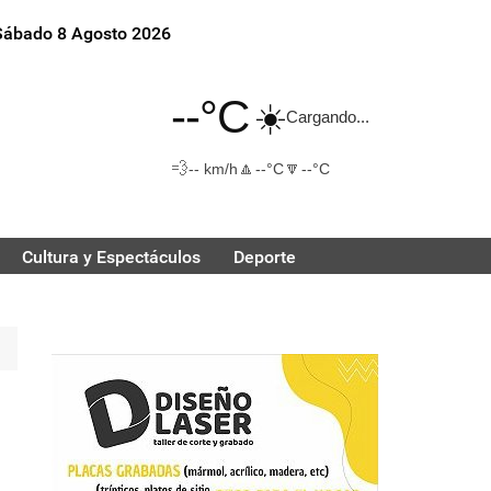
Sábado 8 Agosto 2026
--°C
☀️
Cargando...
💨
🔼
🔽
-- km/h
--°C
--°C
Cultura y Espectáculos
Deporte