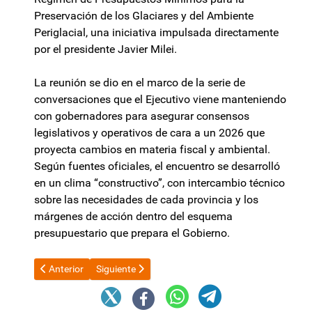
Preservación de los Glaciares y del Ambiente
Periglacial, una iniciativa impulsada directamente
por el presidente Javier Milei.
La reunión se dio en el marco de la serie de
conversaciones que el Ejecutivo viene manteniendo
con gobernadores para asegurar consensos
legislativos y operativos de cara a un 2026 que
proyecta cambios en materia fiscal y ambiental.
Según fuentes oficiales, el encuentro se desarrolló
en un clima “constructivo”, con intercambio técnico
sobre las necesidades de cada provincia y los
márgenes de acción dentro del esquema
presupuestario que prepara el Gobierno.
Artículo anterior: Dos años de Milei: ¿cuáles fueron las prome
Artículo siguiente: El oficialismo definió una dob
Anterior
Siguiente