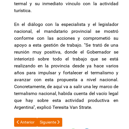
termal y su inmediato vínculo con la actividad
turística.
En el diálogo con la especialista y el legislador
nacional, el mandatario provincial se mostró
conforme con las acciones y comprometió su
apoyo a esta gestión de trabajo. "Se trató de una
reunión muy positiva, donde el Gobernador se
interiorizó sobre todo el trabajo que se está
realizando en la provincia desde ya hace varios
años para impulsar y fortalecer el termalismo y
avanzar con esta propuesta a nivel nacional.
Concretamente, de aquí va a salir una ley marco de
termalismo nacional, habida cuenta del vacío legal
que hay sobre esta actividad productiva en
Argentina", explicó Teresita Van Strate.
Artículo anterior: Adorni ultima detalles para la presentación d
Artículo siguiente: Primer cimbronazo por la refor
Anterior
Siguiente