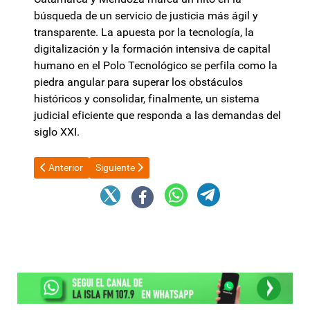
búsqueda de un servicio de justicia más ágil y
transparente. La apuesta por la tecnología, la
digitalización y la formación intensiva de capital
humano en el Polo Tecnológico se perfila como la
piedra angular para superar los obstáculos
históricos y consolidar, finalmente, un sistema
judicial eficiente que responda a las demandas del
siglo XXI.
Artículo anterior: Aseguran que los senadores que avalaron la 
Artículo siguiente: Marcha atrás en la Reforma la
Anterior
Siguiente