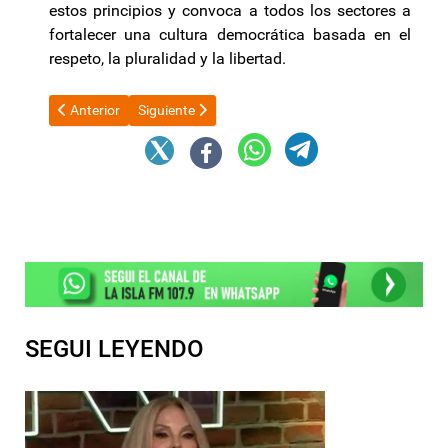
estos principios y convoca a todos los sectores a
fortalecer una cultura democrática basada en el
respeto, la pluralidad y la libertad.
Artículo anterior: “Catamarca hace un esfuerzo muy grande ante
Artículo siguiente: El 70% de los argentinos perdi
Anterior
Siguiente
SEGUI LEYENDO