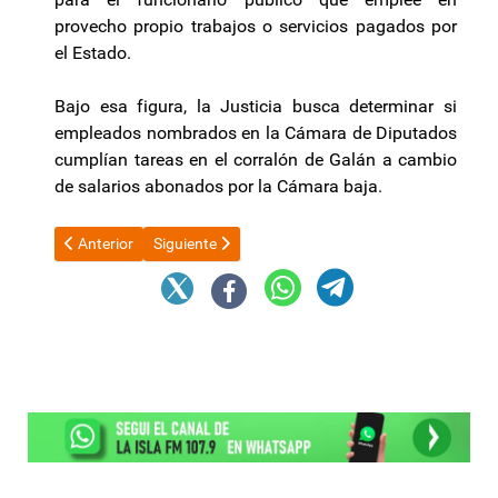
provecho propio trabajos o servicios pagados por
el Estado.
Bajo esa figura, la Justicia busca determinar si
empleados nombrados en la Cámara de Diputados
cumplían tareas en el corralón de Galán a cambio
de salarios abonados por la Cámara baja.
Artículo anterior: El gobernador Jalil: elogios y reclamos al Gobie
Artículo siguiente: Especialistas de la CEPAL pr
Anterior
Siguiente