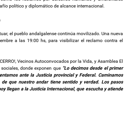
fío político y diplomático de alcance internacional.
a
ctuar, el pueblo andalgalense continúa movilizado. Una nueva
mbre a las 19:00 hs, para visibilizar el reclamo contra el
ERRO!, Vecinos Autoconvocados por la Vida, y Asamblea El
s sociales, donde exponen que
“Lo decimos desde el primer
entamos ante la Justicia provincial y Federal. Caminamos
a de que nuestro andar tiene sentido y verdad. Los pasos
oy llegan a la Justicia Internacional, que escucha y atiende
re: solo representa el 6% de la economía y gana terreno el QR
ran la letra chica del acuerdo comercial con EEUU y analizan el impacto qu