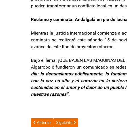
pueden transformar un conflicto local en un desa
Reclamo y caminata: Andalgalá en pie de luch
Mientras la justicia internacional comienza a a
caminata se realizará este sábado 15 de novie
avance de este tipo de proyectos mineros.
Bajo el lema: ¡QUE BAJEN LAS MÁQUINAS DEL C
Algarrobo difundieron un comunicado en rede
día: lo denunciamos públicamente, lo fundam
con la voz en alto y el corazón en la certez
sostenidos en el amor y el dolor de un pueblo h
nuestras razones”.
Artículo anterior: El uso de billetes sigue en caída lib
Artículo siguiente: Los industriales espe
Anterior
Siguiente