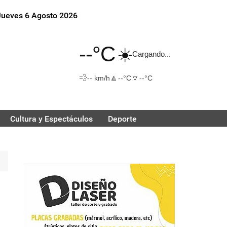
Jueves 6 Agosto 2026
--°C
☀️
Cargando...
💨
🔼
🔽
-- km/h
--°C
--°C
Cultura y Espectáculos
Deporte