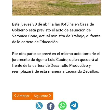
Este jueves 30 de abril a las 9:45 hs en Casa de
Gobierno está previsto el acto de asunción de
Verónica Soria, actual ministra de Trabajo, al frente
de la cartera de Educación.
Por otra parte se prevé en el mismo acto tomarle el
juramento de rigor a Luis Castro, quien quedará al
frente de la cartera de Desarrollo Productivo y
reemplazará de esta manera a Leonardo Zeballos.
Artículo anterior: El Gobierno quedó conforme con el desempeño 
Artículo siguiente: Manuel Adorni descartó su renu
Anterior
Siguiente