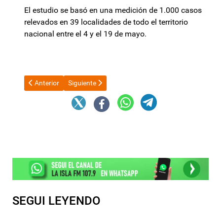
El estudio se basó en una medición de 1.000 casos
relevados en 39 localidades de todo el territorio
nacional entre el 4 y el 19 de mayo.
Artículo anterior: Máximo Kirchner acusó a Macri de "extorsionar
Artículo siguiente: “La Patria se hace desde la casa
Anterior
Siguiente
SEGUI LEYENDO