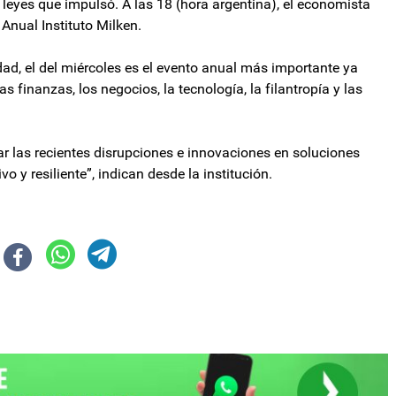
s leyes que impulsó. A las 18 (hora argentina), el economista
 Anual Instituto Milken.
dad, el del miércoles es el evento anual más importante ya
as finanzas, los negocios, la tecnología, la filantropía y las
r las recientes disrupciones e innovaciones en soluciones
o y resiliente”, indican desde la institución.
o de Empleo y Formación Laboral
eritar el celular del contratista y avanza la investigación