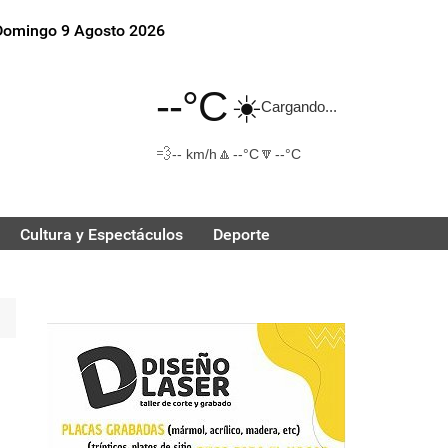
Domingo 9 Agosto 2026
--°C
☀️
Cargando...
💨
🔼
🔽
-- km/h
--°C
--°C
Cultura y Espectáculos
Deporte