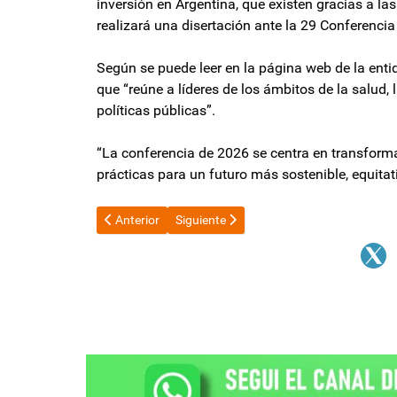
inversión en Argentina, que existen gracias a la
realizará una disertación ante la 29 Conferencia
Según se puede leer en la página web de la enti
que “reúne a líderes de los ámbitos de la salud, l
políticas públicas”.
“La conferencia de 2026 se centra en transforma
prácticas para un futuro más sostenible, equitativ
Artículo anterior: Pettovello designó al Subsecretari
Artículo siguiente: Caso Adorni: ordenan p
Anterior
Siguiente