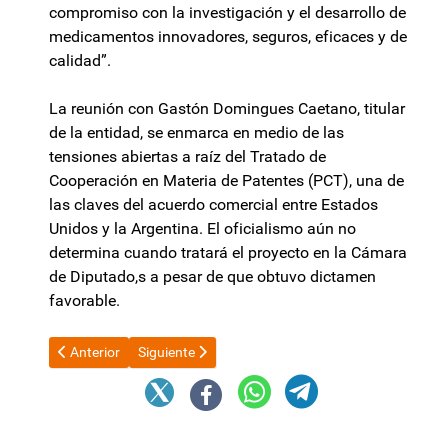
compromiso con la investigación y el desarrollo de
medicamentos innovadores, seguros, eficaces y de
calidad”.
La reunión con Gastón Domingues Caetano, titular
de la entidad, se enmarca en medio de las
tensiones abiertas a raíz del Tratado de
Cooperación en Materia de Patentes (PCT), una de
las claves del acuerdo comercial entre Estados
Unidos y la Argentina. El oficialismo aún no
determina cuando tratará el proyecto en la Cámara
de Diputado,s a pesar de que obtuvo dictamen
favorable.
Artículo anterior: El riesgo país quiebra los 500 puntos y las a
Artículo siguiente: Morosidad: el FMI pidió mayor su
Anterior
Siguiente