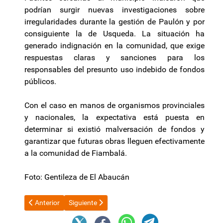
podrían surgir nuevas investigaciones sobre
irregularidades durante la gestión de Paulón y por
consiguiente la de Usqueda. La situación ha
generado indignación en la comunidad, que exige
respuestas claras y sanciones para los
responsables del presunto uso indebido de fondos
públicos.
Con el caso en manos de organismos provinciales
y nacionales, la expectativa está puesta en
determinar si existió malversación de fondos y
garantizar que futuras obras lleguen efectivamente
a la comunidad de Fiambalá.
Foto: Gentileza de El Abaucán
Artículo anterior: Arrancó la veda electoral en la provincia de 
Artículo siguiente: “El fallo del juez Marianello es 
Anterior
Siguiente