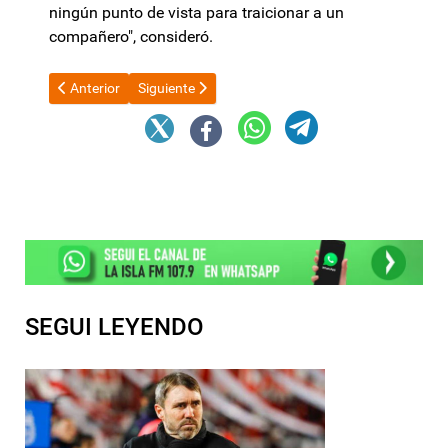
ningún punto de vista para traicionar a un
compañero", consideró.
Artículo anterior: Fiesta del Poncho 2026: Habrá cambios en z
Artículo siguiente: La tropa parlamentaria de La L
Anterior
Siguiente
SEGUI LEYENDO