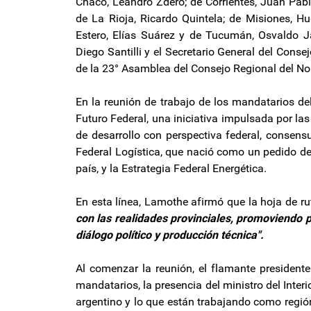
Chaco, Leandro Zdero; de Corrientes, Juan Pabl
de La Rioja, Ricardo Quintela; de Misiones, H
Estero, Elías Suárez y de Tucumán, Osvaldo Jal
Diego Santilli y el Secretario General del Conse
de la 23° Asamblea del Consejo Regional del Nor
En la reunión de trabajo de los mandatarios del
Futuro Federal, una iniciativa impulsada por las
de desarrollo con perspectiva federal, consensu
Federal Logística, que nació como un pedido del 
país, y la Estrategia Federal Energética.
En esta línea, Lamothe afirmó que la hoja de ru
con las realidades provinciales, promoviendo p
diálogo político y producción técnica".
Al comenzar la reunión, el flamante presidente
mandatarios, la presencia del ministro del Interi
argentino y lo que están trabajando como regió