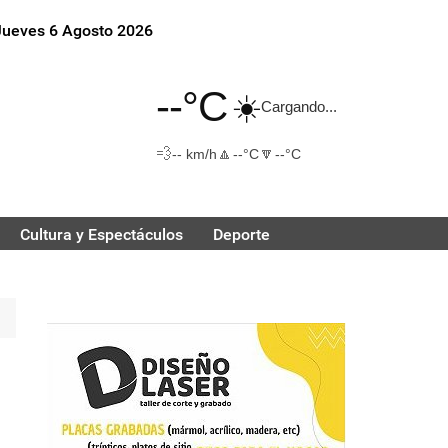
Jueves 6 Agosto 2026
--°C
☀️
Cargando...
💨
🔼
🔽
-- km/h
--°C
--°C
Cultura y Espectáculos
Deporte