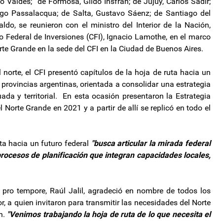
o Valdés; de Formosa, Gildo Insfrán; de Jujuy, Carlos Sadir;
ugo Passalacqua; de Salta, Gustavo Sáenz; de Santiago del
do, se reunieron con el ministro del Interior de la Nación,
jo Federal de Inversiones (CFI), Ignacio Lamothe, en el marco
te Grande en la sede del CFI en la Ciudad de Buenos Aires.
 norte, el CFI presentó capítulos de la hoja de ruta hacia un
 provincias argentinas, orientada a consolidar una estrategia
ada y territorial. En esta ocasión presentaron la Estrategia
Norte Grande en 2021 y a partir de allí se replicó en todo el
ta hacia un futuro federal
"busca articular la mirada federal
rocesos de planificación que integran capacidades locales,
 pro tempore, Raúl Jalil, agradeció en nombre de todos los
or, a quien invitaron para transmitir las necesidades del Norte
n.
"Venimos trabajando la hoja de ruta de lo que necesita el