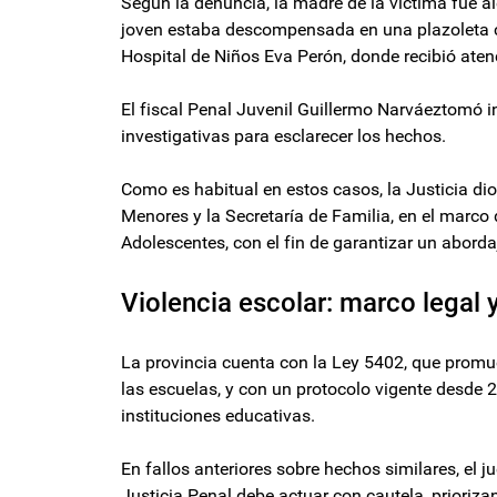
Según la denuncia, la madre de la víctima fue a
joven estaba descompensada en una plazoleta c
Hospital de Niños Eva Perón, donde recibió ate
El fiscal Penal Juvenil Guillermo Narváeztomó 
investigativas para esclarecer los hechos.
Como es habitual en estos casos, la Justicia dio
Menores y la Secretaría de Familia, en el marco 
Adolescentes, con el fin de garantizar un abordaj
Violencia escolar: marco legal 
La provincia cuenta con la Ley 5402, que promue
las escuelas, y con un protocolo vigente desde 
instituciones educativas.
En fallos anteriores sobre hechos similares, el 
Justicia Penal debe actuar con cautela, prioriza