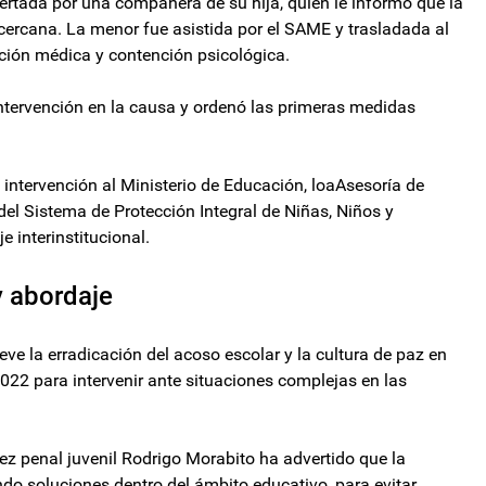
lertada por una compañera de su hija, quien le informó que la
ercana. La menor fue asistida por el SAME y trasladada al
nción médica y contención psicológica.
intervención en la causa y ordenó las primeras medidas
 intervención al Ministerio de Educación, loaAsesoría de
del Sistema de Protección Integral de Niñas, Niños y
e interinstitucional.
y abordaje
ve la erradicación del acoso escolar y la cultura de paz en
2022 para intervenir ante situaciones complejas en las
juez penal juvenil Rodrigo Morabito ha advertido que la
ndo soluciones dentro del ámbito educativo, para evitar