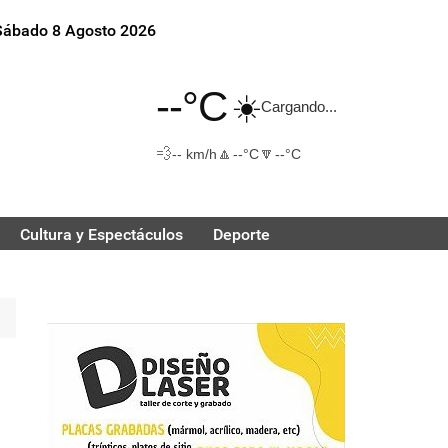
Sábado 8 Agosto 2026
--°C
☀️
Cargando...
💨
🔼
🔽
-- km/h
--°C
--°C
Cultura y Espectáculos
Deporte