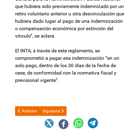
que hubiera sido previamente indemnizado por un
retiro voluntario anterior u otra desvinculación que
hubiera dado lugar al pago de una indemnización
o compensación económica por extinción del
vínculo”, se aclara.
El INTA, a través de este reglamento, se
comprometió a pagar esa indemnización “en un
solo pago, dentro de los 30 días de la fecha de
cese, de conformidad con la normativa fiscal y
previsional vigente”.
Artículo anterior: Bancarios realizarán medidas de fuerza el mi
Artículo siguiente: ANSES: aumenta un 38% el Plan 
Anterior
Siguiente